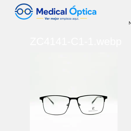
N
ZC4141-C1-1.webp