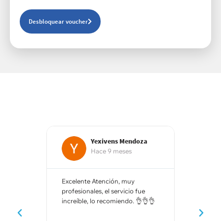
Desbloquear voucher
Yexivens Mendoza
Hace 9 meses
Excelente Atención, muy
Excelente
profesionales, el servicio fue
profesiona
increíble, lo recomiendo. 👌👌👌
conocimie
Gabriela,s