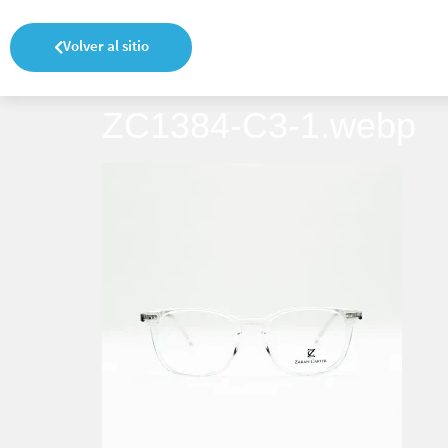
Volver al sitio
ZC1384-C3-1.webp