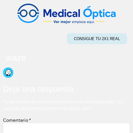
CONSIGUE TU 2X1 REAL
waze
Deja una respuesta
Tu dirección de correo electrónico no será publicada.
Los
campos obligatorios están marcados con
*
Comentario
*