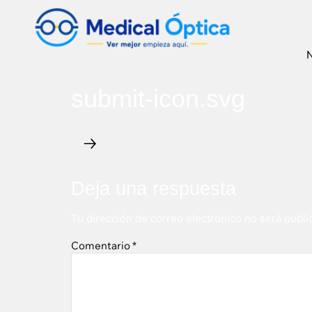
N
submit-icon.svg
Deja una respuesta
Tu dirección de correo electrónico no será publi
Comentario
*