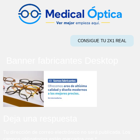
CONSIGUE TU 2X1 REAL
Banner fabricantes Desktop
Deja una respuesta
Tu dirección de correo electrónico no será publicada.
Los
campos obligatorios están marcados con
*