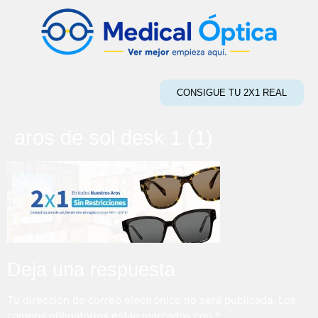
CONSIGUE TU 2X1 REAL
aros de sol desk 1 (1)
Deja una respuesta
Tu dirección de correo electrónico no será publicada.
Los
campos obligatorios están marcados con
*