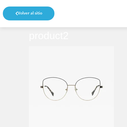
Volver al sitio
product2