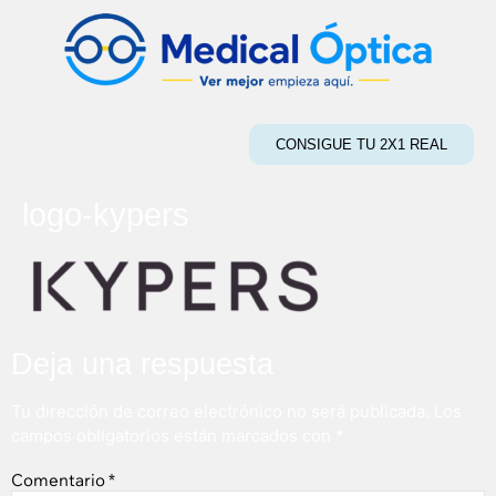
CONSIGUE TU 2X1 REAL
logo-kypers
Deja una respuesta
Tu dirección de correo electrónico no será publicada.
Los
campos obligatorios están marcados con
*
Comentario
*