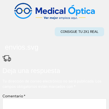
CONSIGUE TU 2X1 REAL
envios.svg
Deja una respuesta
Tu dirección de correo electrónico no será publicada.
Los
campos obligatorios están marcados con
*
Comentario
*