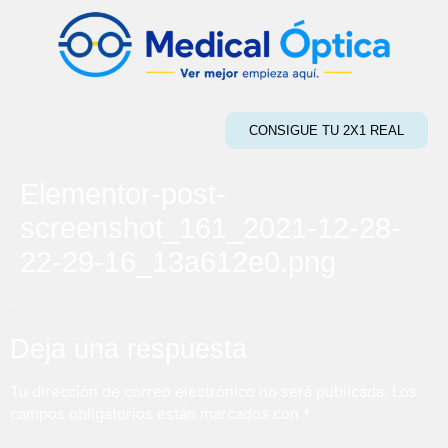
CONSIGUE TU 2X1 REAL
Elementor-post-
screenshot_161_2021-12-28-
22-29-16_13a612e0.png
Deja una respuesta
Tu dirección de correo electrónico no será publicada.
Los
campos obligatorios están marcados con
*