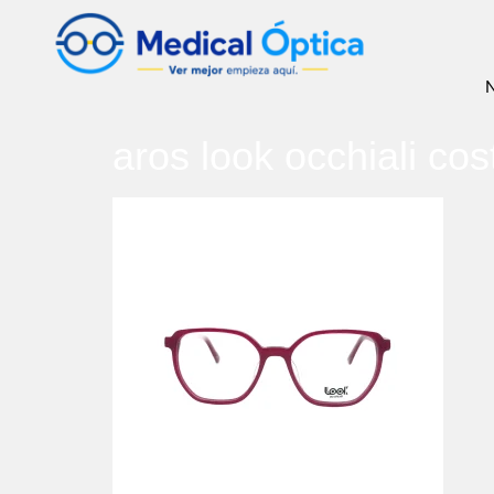
N
aros look occhiali cos