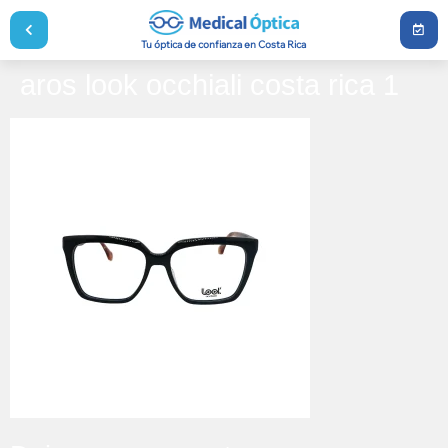
Tu óptica de confianza en Costa Rica
aros look occhiali costa rica 1