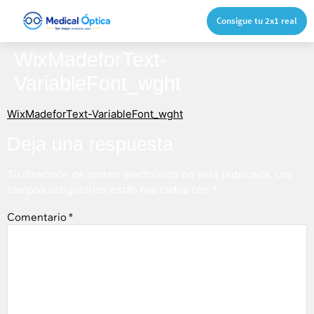
Consigue tu 2x1 real
WixMadeforText-
VariableFont_wght
WixMadeforText-VariableFont_wght
Deja una respuesta
Tu dirección de correo electrónico no será publicada.
Los
campos obligatorios están marcados con
*
Comentario
*