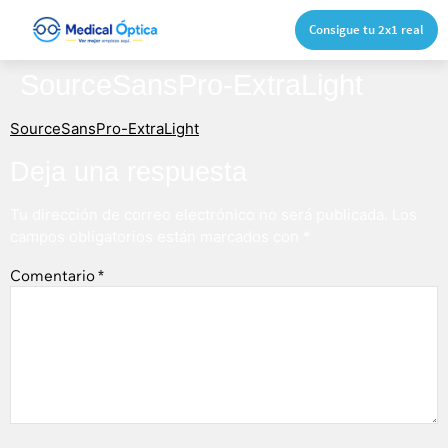
Consigue tu 2x1 real
SourceSansPro-ExtraLight
SourceSansPro-ExtraLight
Deja una respuesta
Tu dirección de correo electrónico no será publicada.
Los
campos obligatorios están marcados con
*
Comentario
*