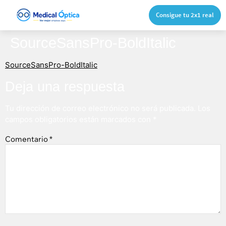
Consigue tu 2x1 real
SourceSansPro-BoldItalic
SourceSansPro-BoldItalic
Deja una respuesta
Tu dirección de correo electrónico no será publicada.
Los
campos obligatorios están marcados con
*
Comentario
*